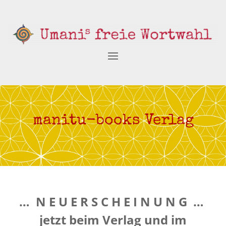
manitu-books Verlag
… N E U E R S C H E I N U N G …
jetzt beim Verlag und im