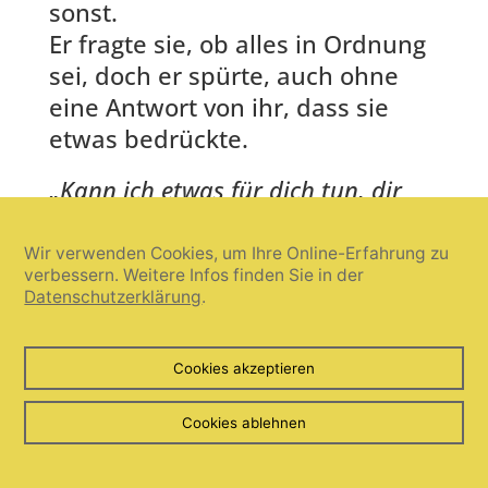
sonst.
Er fragte sie, ob alles in Ordnung
sei, doch er spürte, auch ohne
eine Antwort von ihr, dass sie
etwas bedrückte.
„Kann ich etwas für dich tun, dir
helfen?“
Sie schüttelte nur den
Kopf. Da muss ich alleine durch,
Wir verwenden Cookies, um Ihre Online-Erfahrung zu
verbessern. Weitere Infos finden Sie in der
dachte sie. In der Zeit in Mexiko
Datenschutzerklärung
.
hatte sie total vergessen, wie eng
und bedrückend es ihr mit ihren
Cookies akzeptieren
Eltern ging. Sie hatte gehofft,
dass der Umstand, dass sie
Cookies ablehnen
Großeltern werden würden, die
strenge Härte in ihren Herzen