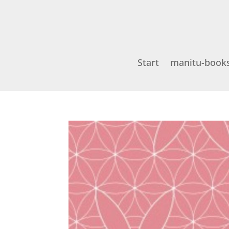
Start
manitu-book