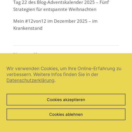
Tag 22 des Blog-Adventskalender 2025 – Fünf
Strategien für entspannte Weihnachten
Mein #12von12 im Dezember 2025 – im
Krankenstand
Neueste Kommentare
zu
Elisabeth Morri
Aufruf zur Blogparade: Mein
Wir verwenden Cookies, um Ihre Online-Erfahrung zu
Geld-Mindset + Wunscherfüllungsliste, wenn …
verbessern. Weitere Infos finden Sie in der
Datenschutzerklärung
.
zu
Jeannine
Mein #12von12 im März 2026 – In
der Schwarzwaldklinik
Cookies akzeptieren
zu
Gabi Kremeskötter
Mein #12von12 im März
2026 – In der Schwarzwaldklinik
Cookies ablehnen
Nicole
zu
Mein #12von12 im März 2026 – In der
Schwarzwaldklinik