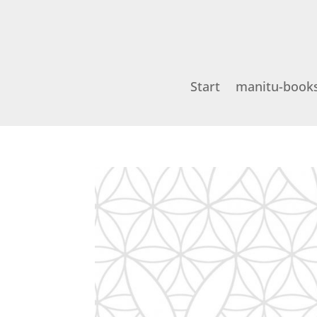
Start
manitu-book