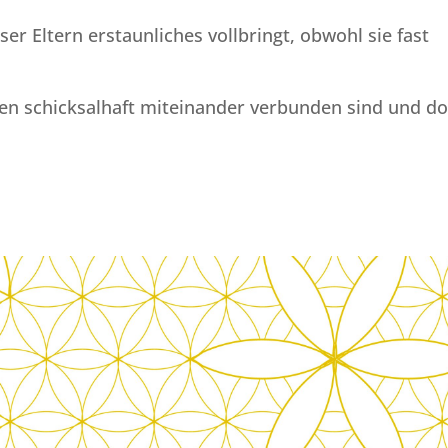
ser Eltern erstaunliches vollbringt, obwohl sie fast
auen schicksalhaft miteinander verbunden sind und d