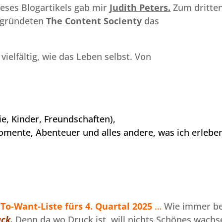
eses Blogartikels gab mir
Judith Peters.
Zum dritte
gegründeten
The Content Socienty
das
 vielfältig, wie das Leben selbst. Von
e, Kinder, Freundschaften),
 Momente, Abenteuer und alles andere, was ich erlebe
 To-Want-Liste
fürs 4. Quartal 2025
…
Wie immer be
ck.
Denn da wo Druck ist, will nichts Schönes wachs