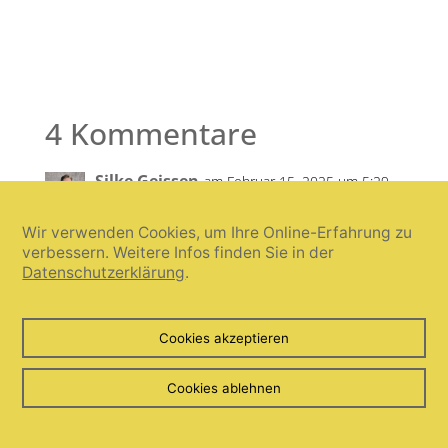
4 Kommentare
Silke Geissen
am Februar 15, 2025 um 5:29
p.m.
Wir verwenden Cookies, um Ihre Online-Erfahrung zu
Liebe Umani,
verbessern. Weitere Infos finden Sie in der
Datenschutzerklärung
.
danke für deine Inspiration, in der
eine magische Paprikaschote mich
Cookies akzeptieren
ins heiße Andalusien versetzt. Die
Geschichte findest du hier:
Cookies ablehnen
https://silke-