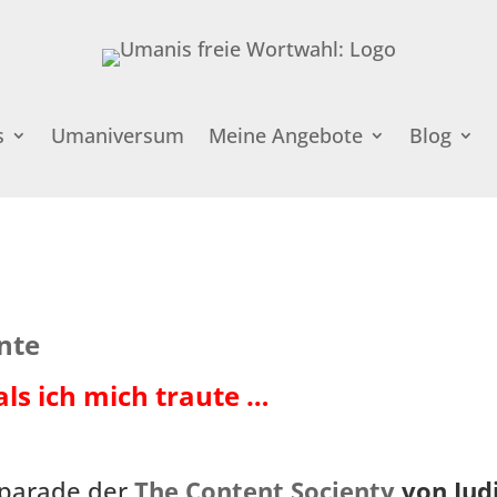
s
Umaniversum
Meine Angebote
Blog
nte
als ich mich traute …
gparade der
The Content Socienty
von Jud