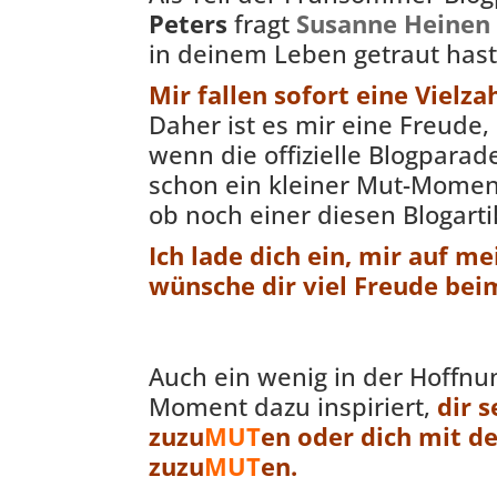
Peters
fragt
Susanne Heinen
in deinem Leben getraut hast
Mir fallen sofort eine Vielz
Daher ist es mir eine Freude,
wenn die offizielle Blogparade
schon ein kleiner Mut-Moment
ob noch einer diesen Blogart
Ich lade dich ein, mir auf
wünsche dir viel Freude bei
Auch ein wenig in der Hoffnu
Moment dazu inspiriert,
dir 
zuzu
MUT
en oder dich mit d
zuzu
MUT
en.