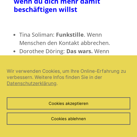
wenn du dich mehr damit
beschäftigen willst
Tina Soliman:
Funkstille
. Wenn
Menschen den Kontakt abbrechen.
Dorothee Döring:
Das wars.
Wenn
Erwachsene Kinder den Kontakt zu
ihren Eltern abbrechen
Wir verwenden Cookies, um Ihre Online-Erfahrung zu
Claudia Haarmann:
Kontaktabbruch in
verbessern. Weitere Infos finden Sie in der
Datenschutzerklärung
.
Familien.
Wenn ein gemeinsames
Leben nicht mehr möglich scheint.
Cookies akzeptieren
Cookies ablehnen
(Buchtitel sind Affinity-Links)