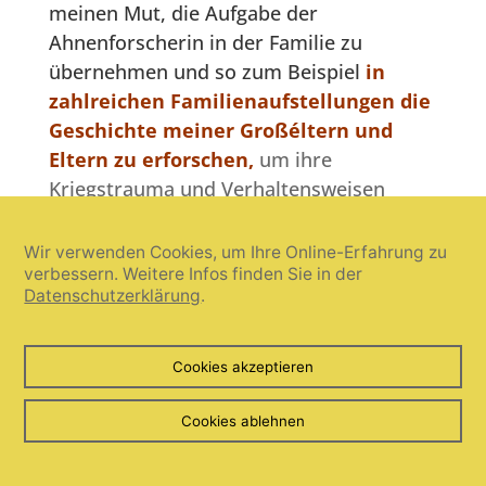
meinen Mut, die Aufgabe der
Ahnenforscherin in der Familie zu
übernehmen und so zum Beispiel
in
zahlreichen Familienaufstellungen die
Geschichte meiner Großéltern und
Eltern zu erforschen,
um ihre
Kriegstrauma und Verhaltensweisen
besser zu verstehen.
Wir verwenden Cookies, um Ihre Online-Erfahrung zu
No. 5
verbessern. Weitere Infos finden Sie in der
meinen Mut,
fernab aller
Datenschutzerklärung
.
Touristenstraßen im Dschungel von
Yucatan in Mexiko die Kulturstätten
Cookies akzeptieren
der Mayapyramiden zu erkunden
, ohne
Sprachkenntnisse, Geld und nur mit
Cookies ablehnen
Hängematte und kleinem Rucksack
unterwegs zu sein.