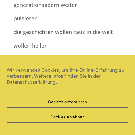
generationsadern weiter
pulsieren
die geschichten wollen raus in die welt
wollen heilen
die jungen reichen den alten
herzensbrücken
Wir verwenden Cookies, um Ihre Online-Erfahrung zu
verbessern. Weitere Infos finden Sie in der
um zu verstehen
Datenschutzerklärung
.
um zu begreifen warum ihre mütter und
väter so waren wie sie sind
Cookies akzeptieren
alle haben etwas zu erzählen
Cookies ablehnen
scham trauer wut ohnmächtiges