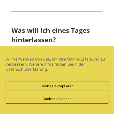
Was will ich eines Tages
hinterlassen?
Jeder Tag in diesem Leben ist für mich ein
Wir verwenden Cookies, um Ihre Online-Erfahrung zu
verbessern. Weitere Infos finden Sie in der
Stückchen geschenkte Zeit. In dieser
Datenschutzerklärung
.
möchte ich vor allem aktiv Teil von
gelingenden win-win-Projekten und
Lösungen sein.
Cookies akzeptieren
So oft wie möglich habe ich in meine
Cookies ablehnen
Herzensprojekte investiert, indem ich