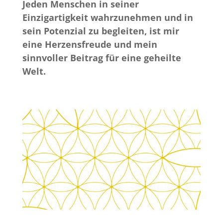
Jeden Menschen in seiner
Einzigartigkeit wahrzunehmen und in
sein Potenzial zu begleiten, ist mir
eine Herzensfreude und mein
sinnvoller Beitrag für eine geheilte
Welt.