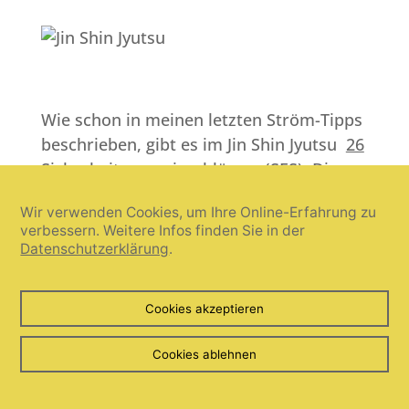
Wie schon in meinen letzten Ström-Tipps
beschrieben, gibt es im Jin Shin Jyutsu
26
Sicherheitsenergieschlösser (SES).
Diese
liegen überall auf dem gesamten Körper
Wir verwenden Cookies, um Ihre Online-Erfahrung zu
verteilt. Auch beim Ringfinger haben fünf
verbessern. Weitere Infos finden Sie in der
dieser Sicherheitsenergieschlösser ihren
Datenschutzerklärung
.
Bezugspunkt.
Dem Ringfinger sind die Organe Lunge
Cookies akzeptieren
und Dickdarm zugeordnet.
Cookies ablehnen
Die Lunge ist das Organ, wo unser Atem –
unsere Lebenskraft – ein- und ausströmt.