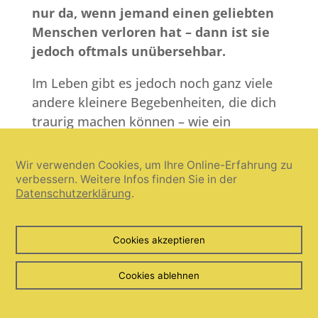
nur da, wenn jemand einen geliebten
Menschen verloren hat – dann ist sie
jedoch oftmals unübersehbar.
Im Leben gibt es jedoch noch ganz viele
andere kleinere Begebenheiten, die dich
traurig machen können – wie ein
zerbrochener Traum, eine verpasste
Gelegenheit, eine zerplatzte Hoffnung,
Wir verwenden Cookies, um Ihre Online-Erfahrung zu
eine unerwiderte Liebe, der Verlust einer
verbessern. Weitere Infos finden Sie in der
Datenschutzerklärung
.
Freundschaft, eines Arbeitsplatzes, die
Einschränkung deiner Gesundheit …
Cookies akzeptieren
Cookies ablehnen
Heilströmen im Alltag: den
Ringfinger halten