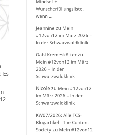
Mindset +
Wunscherfüllungsliste,
wenn …
zu
Jeannine
Mein
#12von12 im März 2026 –
In der Schwarzwaldklinik
zu
Gabi Kremeskötter
Mein #12von12 im März
o
2026 – In der
: Es
Schwarzwaldklinik
Nicole
zu
Mein #12von12
em
im März 2026 – In der
 12
Schwarzwaldklinik
KW07/2026: Alle TCS-
Blogartikel - The Content
zu
Society
Mein #12von12