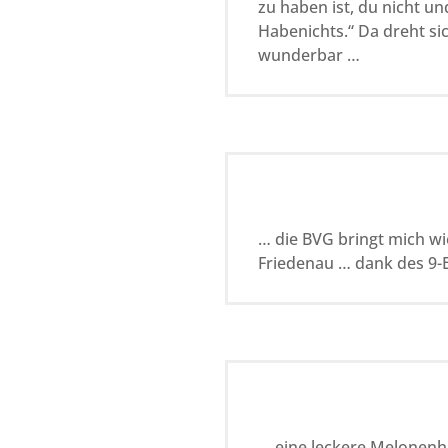
zu haben ist, du nicht un
Habenichts.“ Da dreht si
wunderbar …
… die BVG bringt mich wi
Friedenau … dank des 9-
… eine leckere Melonenhä