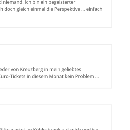
d niemand. Ich bin ein begeisterter
ch doch gleich einmal die Perspektive … einfach
eder von Kreuzberg in mein geliebtes
Euro-Tickets in diesem Monat kein Problem …
lfte wartet im Kühlschrank auf mich und ich