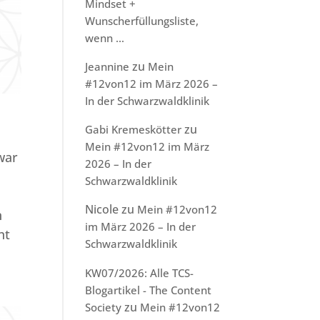
Mindset +
Wunscherfüllungsliste,
wenn …
zu
Jeannine
Mein
#12von12 im März 2026 –
In der Schwarzwaldklinik
zu
Gabi Kremeskötter
Mein #12von12 im März
war
2026 – In der
Schwarzwaldklinik
Nicole
zu
Mein #12von12
n
im März 2026 – In der
ht
Schwarzwaldklinik
KW07/2026: Alle TCS-
Blogartikel - The Content
zu
Society
Mein #12von12