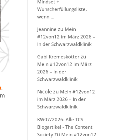
Mindset +
Wunscherfüllungsliste,
wenn …
zu
Jeannine
Mein
#12von12 im März 2026 –
In der Schwarzwaldklinik
zu
Gabi Kremeskötter
Mein #12von12 im März
2026 – In der
Schwarzwaldklinik
n
,
Nicole
zu
Mein #12von12
em
im März 2026 – In der
Schwarzwaldklinik
KW07/2026: Alle TCS-
Blogartikel - The Content
zu
Society
Mein #12von12