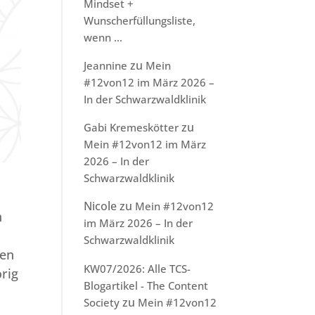
Mindset +
Wunscherfüllungsliste,
wenn …
zu
Jeannine
Mein
#12von12 im März 2026 –
In der Schwarzwaldklinik
zu
Gabi Kremeskötter
Mein #12von12 im März
2026 – In der
Schwarzwaldklinik
Nicole
zu
Mein #12von12
h
im März 2026 – In der
Schwarzwaldklinik
nen
KW07/2026: Alle TCS-
örig
Blogartikel - The Content
zu
Society
Mein #12von12