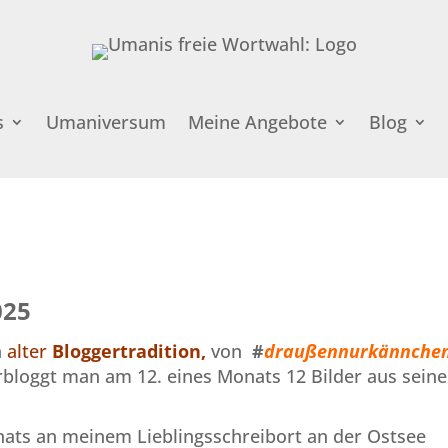
s
Umaniversum
Meine Angebote
Blog
025
h
alter
Bloggertradition,
von
#
draußennurkännche
erbloggt man am 12. eines Monats 12 Bilder aus sein
nats an meinem Lieblingsschreibort an der Ostsee