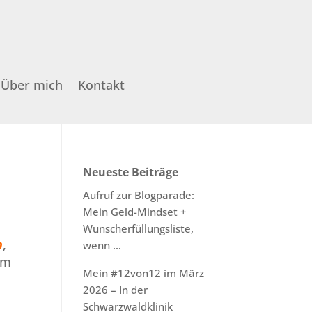
Über mich
Kontakt
Neueste Beiträge
Aufruf zur Blogparade:
Mein Geld-Mindset +
Wunscherfüllungsliste,
n
,
wenn …
em
Mein #12von12 im März
2026 – In der
Schwarzwaldklinik